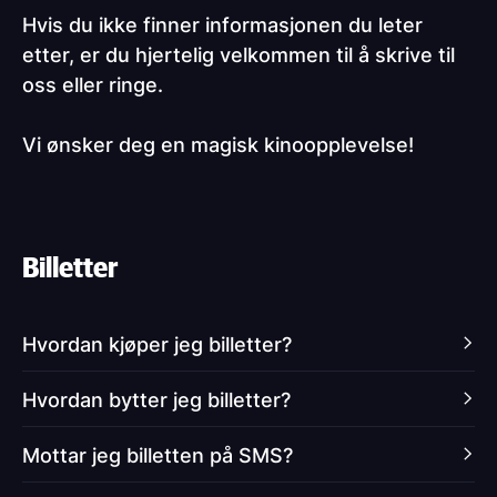
Hvis du ikke finner informasjonen du leter
etter, er du hjertelig velkommen til å skrive til
oss eller ringe.
Vi ønsker deg en magisk kinoopplevelse!
Paragraphs
Billetter
Hvordan kjøper jeg billetter?
Hvordan bytter jeg billetter?
Kinobilletter til Nordisk Film Kino fås kjøpt hos
nfkino.no
,
NFkino-appen
og i alle våre
Mottar jeg billetten på SMS?
kinokiosker!
Billetter kan flyttes til en annen dag eller
forestilling, eller overføres til et gavekort. Dette