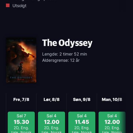
Utsolgt
The Odyssey
Lengde: 2 timer 52 min
Aldersgrense: 12 år
Neste
Fre, 7/8
Lør, 8/8
Søn, 9/8
Man, 10/8
Sal 7
Sal 4
Sal 4
Sal 4
15.30
12.00
11.45
12.00
2D, Eng.
2D, Eng.
2D, Eng.
2D, Eng.
tale, Norsk
tale, Norsk
tale, Norsk
tale, Norsk