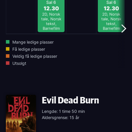
Sal 6
Sal 6
12.30
12.30
2D, Norsk
2D, Norsk
tale, Norsk
tale, Norsk
tekst,
tekst,
Barnefilm
Barnefilm
Mange ledige plasser
Få ledige plasser
Veldig få ledige plasser
Utsolgt
Evil Dead Burn
Lengde: 1 time 50 min
Aldersgrense: 15 år