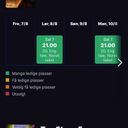
Neste
Fre, 7/8
Lør, 8/8
Søn, 9/8
Man, 10/8
Sal 7
Sal 7
21.00
21.00
2D, Eng.
2D, Eng.
tale, Norsk
tale, Norsk
tekst
tekst
Mange ledige plasser
Få ledige plasser
Veldig få ledige plasser
Utsolgt