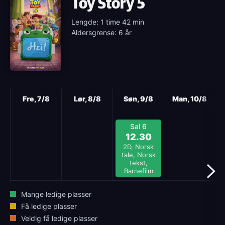
Toy Story 5
Lengde: 1 time 42 min
Aldersgrense: 6 år
Neste
Fre, 7/8
Lør, 8/8
Søn, 9/8
Man, 10/8
Sal 6
12.30
2D, Norsk
tale, Norsk
tekst,
Barnefilm
Mange ledige plasser
Få ledige plasser
Veldig få ledige plasser