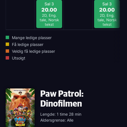
Sal 3
Sal 3
20.00
20.00
2D, Eng.
2D, Eng.
tale, Norsk
tale, Norsk
tekst
tekst
Mange ledige plasser
Få ledige plasser
Veldig få ledige plasser
Utsolgt
Paw Patrol:
Dinofilmen
Lengde: 1 time 28 min
Aldersgrense: Alle