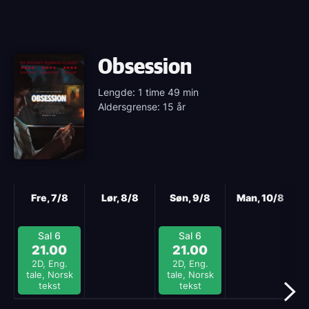
Obsession
Lengde: 1 time 49 min
Aldersgrense: 15 år
Neste
Fre, 7/8
Lør, 8/8
Søn, 9/8
Man, 10/8
Sal 6
Sal 6
21.00
21.00
2D, Eng.
2D, Eng.
tale, Norsk
tale, Norsk
tekst
tekst