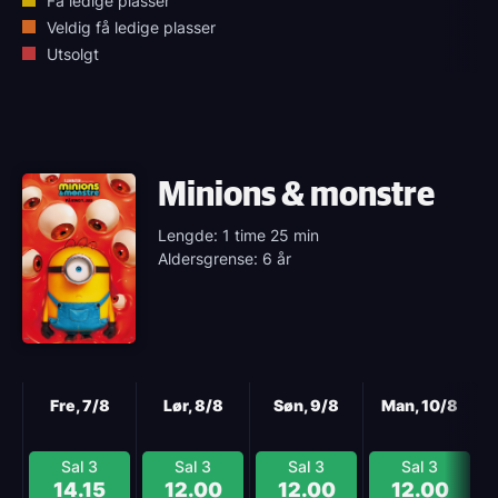
Få ledige plasser
Veldig få ledige plasser
Utsolgt
Minions & monstre
Lengde: 1 time 25 min
Aldersgrense: 6 år
Neste
Fre, 7/8
Lør, 8/8
Søn, 9/8
Man, 10/8
Sal 3
Sal 3
Sal 3
Sal 3
14.15
12.00
12.00
12.00