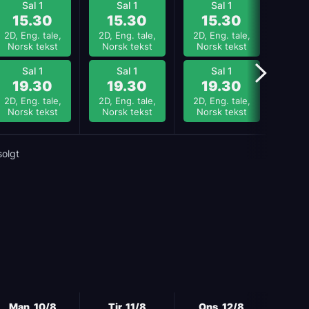
Sal 1
Sal 1
Sal 1
15.30
15.30
15.30
1
2D, Eng. tale,
2D, Eng. tale,
2D, Eng. tale,
2D, E
Norsk tekst
Norsk tekst
Norsk tekst
Nors
Sal 1
Sal 1
Sal 1
19.30
19.30
19.30
1
2D, Eng. tale,
2D, Eng. tale,
2D, Eng. tale,
2D, E
Norsk tekst
Norsk tekst
Norsk tekst
Nors
solgt
Neste
Man, 10/8
Tir, 11/8
Ons, 12/8
Tor