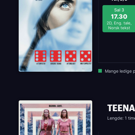
Sal 3
17.30
2D, Eng. tale,
Norsk tekst
Mange ledige p
TEENA
Lengde: 1 tim