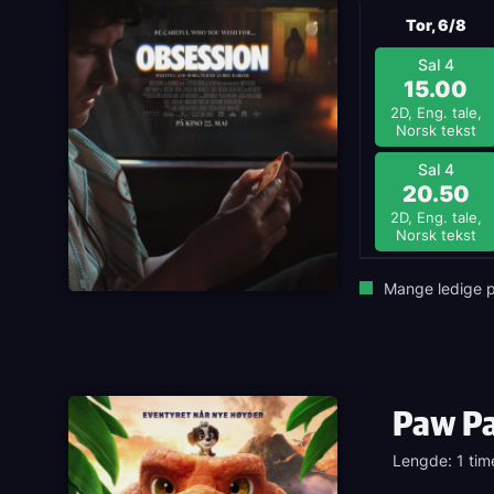
Tor, 6/8
Sal 4
15.00
2D, Eng. tale,
Norsk tekst
Sal 4
20.50
2D, Eng. tale,
Norsk tekst
Mange ledige p
Paw Pa
Lengde: 1 tim