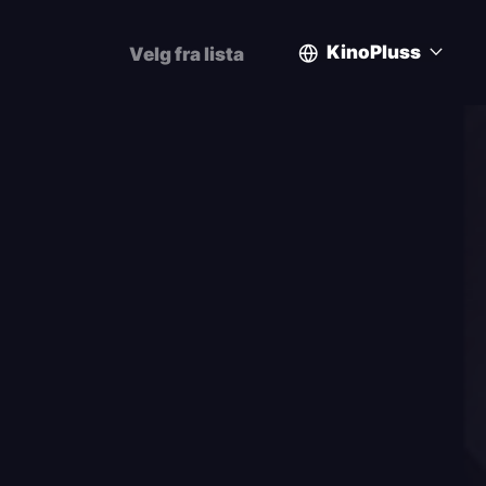
KinoPluss
Velg fra lista
User
account
menu