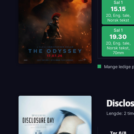
Sal 1
15.15
2D, Eng. tale,
Norsk tekst
Sal 1
19.30
2D, Eng. tale,
Norsk tekst,
70mm
Mange ledige p
Disclo
Lengde: 2 tim
Tor, 6/8