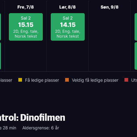
Fre, 7/8
Lør, 8/8
Søn, 9/8
Sal 2
Sal 2
15.15
14.15
2D, Eng. tale,
2D, Eng. tale,
Norsk tekst
Norsk tekst
lasser
Få ledige plasser
Veldig få ledige plasser
Ut
trol: Dinofilmen
e 28 min
Aldersgrense: 6 år