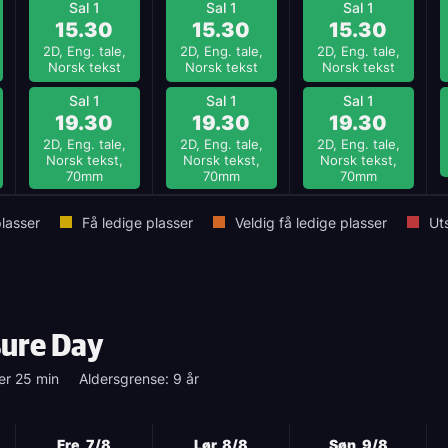
Sal 1
Sal 1
Sal 1
15.30
15.30
15.30
2D, Eng. tale,
2D, Eng. tale,
2D, Eng. tale,
Norsk tekst
Norsk tekst
Norsk tekst
Sal 1
Sal 1
Sal 1
19.30
19.30
19.30
2D, Eng. tale,
2D, Eng. tale,
2D, Eng. tale,
Norsk tekst,
Norsk tekst,
Norsk tekst,
70mm
70mm
70mm
lasser
Få ledige plasser
Veldig få ledige plasser
Ut
sure Day
er 25 min
Aldersgrense: 9 år
Fre, 7/8
Lør, 8/8
Søn, 9/8