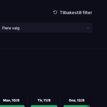
Flere valg
Neste
Man, 10/8
Tir, 11/8
Ons, 12/8
Tor