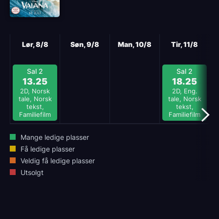
Neste
Lør, 8/8
Søn, 9/8
Man, 10/8
Tir, 11/8
Sal 2
Sal 2
13.25
18.25
2D, Norsk
2D, Eng.
tale, Norsk
tale, Norsk
tekst,
tekst,
Familiefilm
Familiefilm
Mange ledige plasser
Få ledige plasser
Veldig få ledige plasser
Utsolgt