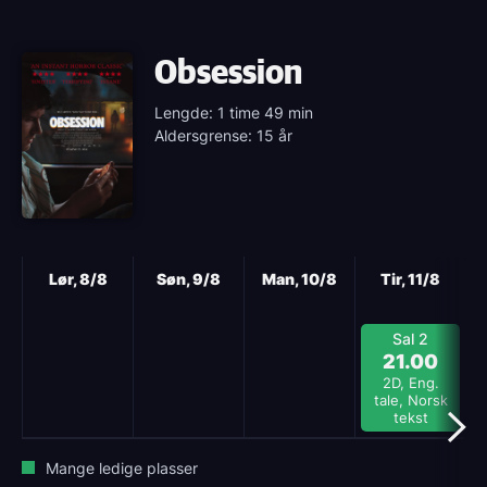
Obsession
Lengde: 1 time 49 min
Aldersgrense: 15 år
Neste
Lør, 8/8
Søn, 9/8
Man, 10/8
Tir, 11/8
Sal 2
21.00
2D, Eng.
tale, Norsk
tekst
Mange ledige plasser