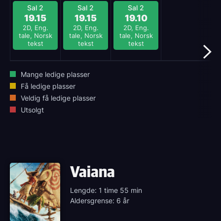
Sal 2
Sal 2
Sal 2
19.15
19.15
19.10
2D, Eng.
2D, Eng.
2D, Eng.
tale, Norsk
tale, Norsk
tale, Norsk
tekst
tekst
tekst
Mange ledige plasser
Få ledige plasser
Veldig få ledige plasser
Utsolgt
Vaiana
Lengde: 1 time 55 min
Aldersgrense: 6 år