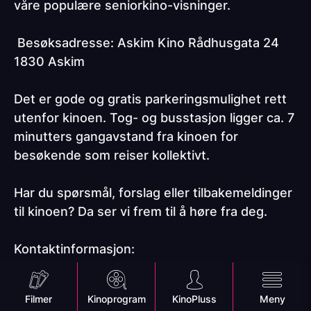
våre populære seniorkino-visninger.
Besøksadresse: Askim Kino Rådhusgata 24
1830 Askim
Det er gode og gratis parkeringsmulighet rett
utenfor kinoen. Tog- og busstasjon ligger ca. 7
minutters gangavstand fra kinoen for
besøkende som reiser kollektivt.
Har du spørsmål, forslag eller tilbakemeldinger
til kinoen? Da ser vi frem til å høre fra deg.
Kontaktinformasjon:
Kundeservice:
Mobile
Filmer
Kinoprogram
KinoPluss
Meny
Tlf: 21 60 79 29