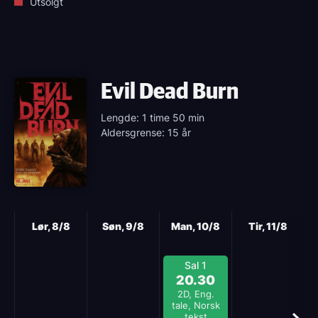
Utsolgt
Evil Dead Burn
Lengde: 1 time 50 min
Aldersgrense: 15 år
Neste
Lør, 8/8
Søn, 9/8
Man, 10/8
Tir, 11/8
Sal 1
20.30
2D, Eng.
tale, Norsk
tekst