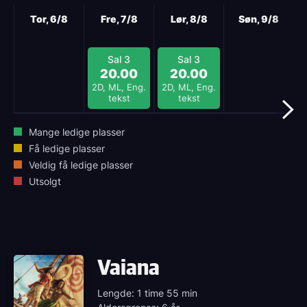
Neste
Tor, 6/8
Fre, 7/8
Lør, 8/8
Søn, 9/8
Sal 3
Sal 3
20.00
20.00
2D, ML, Eng.
2D, ML, Eng.
tekst
tekst
Mange ledige plasser
Få ledige plasser
Veldig få ledige plasser
Utsolgt
Vaiana
Lengde: 1 time 55 min