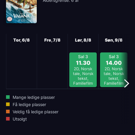
Aldersgrense: 6 år
Neste
Tor, 6/8
Fre, 7/8
Lør, 8/8
Søn, 9/8
Sal 3
Sal 3
11.30
14.00
2D, Norsk
2D, Norsk
tale, Norsk
tale, Norsk
tekst,
tekst,
Familiefilm
Familiefilm
Mange ledige plasser
Få ledige plasser
Veldig få ledige plasser
Utsolgt