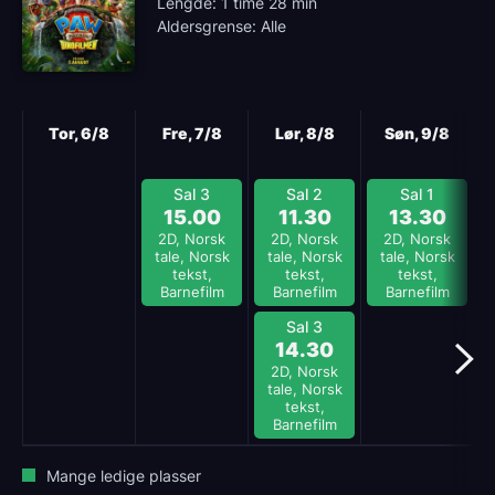
Lengde: 1 time 28 min
Aldersgrense: Alle
Neste
Tor, 6/8
Fre, 7/8
Lør, 8/8
Søn, 9/8
Sal 3
Sal 2
Sal 1
15.00
11.30
13.30
2D, Norsk
2D, Norsk
2D, Norsk
tale, Norsk
tale, Norsk
tale, Norsk
tekst,
tekst,
tekst,
Barnefilm
Barnefilm
Barnefilm
Sal 3
14.30
2D, Norsk
tale, Norsk
tekst,
Barnefilm
Mange ledige plasser