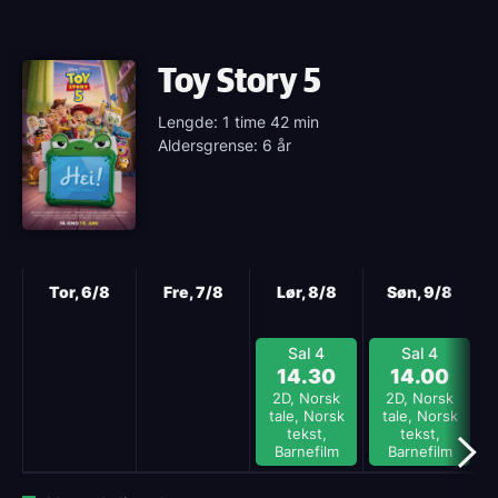
Toy Story 5
Lengde: 1 time 42 min
Aldersgrense: 6 år
Neste
Tor, 6/8
Fre, 7/8
Lør, 8/8
Søn, 9/8
Sal 4
Sal 4
14.30
14.00
2D, Norsk
2D, Norsk
tale, Norsk
tale, Norsk
tekst,
tekst,
Barnefilm
Barnefilm