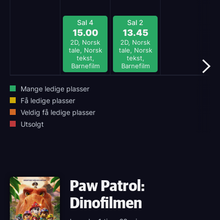
Sal 4
Sal 2
15.00
13.45
2D, Norsk
2D, Norsk
tale, Norsk
tale, Norsk
tekst,
tekst,
Barnefilm
Barnefilm
Mange ledige plasser
Få ledige plasser
Veldig få ledige plasser
Utsolgt
Paw Patrol:
Dinofilmen