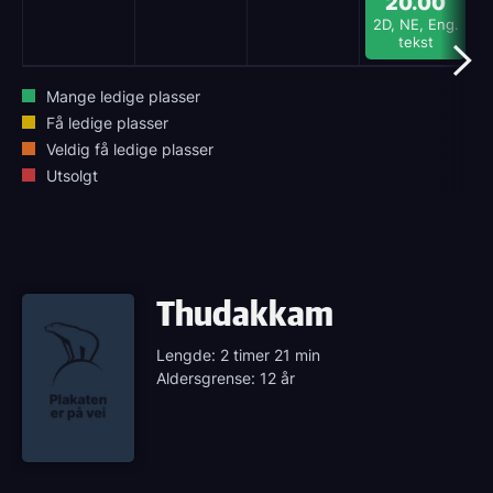
20.00
2D, NE, Eng.
2
tekst
Mange ledige plasser
Få ledige plasser
Veldig få ledige plasser
Utsolgt
Thudakkam
Lengde: 2 timer 21 min
Aldersgrense: 12 år