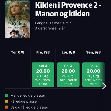
Kilden i Provence 2 -
Manon og kilden
Lengde: 1 time 54 min
Aldersgrense: 9 år
Neste
Tor, 6/8
Fre, 7/8
Lør, 8/8
Søn, 9/8
Sal 4
Sal 4
Sal 4
20.00
20.00
20.00
2D, Org.
2D, Org.
2D, Org.
tale, Norsk
tale, Norsk
tale, Norsk
tekst
tekst
tekst
Mange ledige plasser
Få ledige plasser
Veldig få ledige plasser