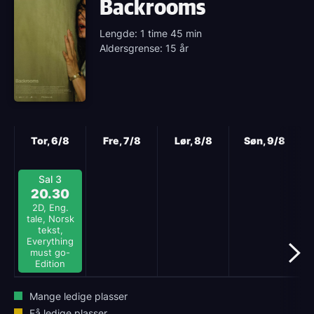
Backrooms
Lengde: 1 time 45 min
Aldersgrense: 15 år
Neste
Tor, 6/8
Fre, 7/8
Lør, 8/8
Søn, 9/8
Sal 3
20.30
2D, Eng.
tale, Norsk
tekst,
Everything
must go-
Edition
Mange ledige plasser
Få ledige plasser