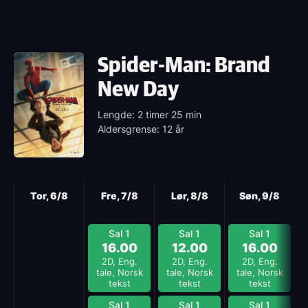
Spider-Man: Brand
New Day
Lengde: 2 timer 25 min
Aldersgrense: 12 år
Neste
Tor, 6/8
Fre, 7/8
Lør, 8/8
Søn, 9/8
Sal 1
Sal 1
Sal 1
16.00
12.00
16.00
2D, Eng.
2D, Eng.
2D, Eng.
tale, Norsk
tale, Norsk
tale, Norsk
tekst
tekst
tekst
Sal 1
Sal 1
Sal 1