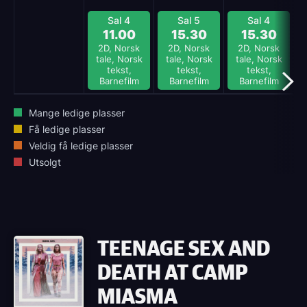
Sal 4
Sal 5
Sal 4
11.00
15.30
15.30
2D, Norsk
2D, Norsk
2D, Norsk
tale, Norsk
tale, Norsk
tale, Norsk
tekst,
tekst,
tekst,
Barnefilm
Barnefilm
Barnefilm
Mange ledige plasser
Få ledige plasser
Veldig få ledige plasser
Utsolgt
TEENAGE SEX AND
DEATH AT CAMP
MIASMA