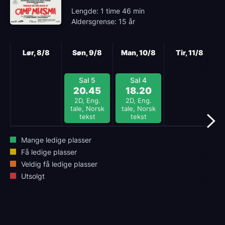
Lengde: 1 time 46 min
Aldersgrense: 15 år
Neste
Lør, 8/8
Søn, 9/8
Man, 10/8
Tir, 11/8
Sal 5
Sal 4
20.45
18.20
2D, Eng.
2D, Eng.
tale, Norsk
tale, Norsk
tekst
tekst
Mange ledige plasser
Få ledige plasser
Veldig få ledige plasser
Utsolgt