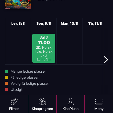
Neste
Lør, 8/8
Søn, 9/8
Man, 10/8
Tir, 11/8
Sal 3
11.00
2D, Norsk
tale, Norsk
tekst,
Barnefilm
Mange ledige plasser
Få ledige plasser
Veldig få ledige plasser
Utsolgt
Mobile
Filmer
Kinoprogram
KinoPluss
Meny