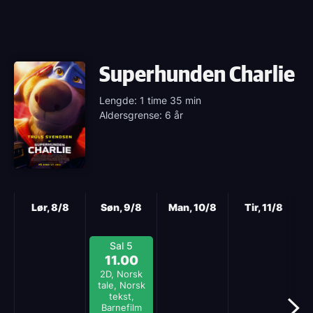
Superhunden Charlie
Lengde: 1 time 35 min
Aldersgrense: 6 år
Neste
Lør, 8/8
Søn, 9/8
Man, 10/8
Tir, 11/8
Sal 5
11.00
2D, Norsk
tale, Norsk
tekst,
Barnefilm