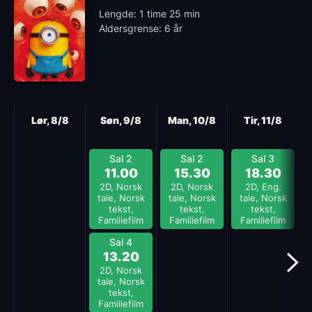
Lengde: 1 time 25 min
Aldersgrense: 6 år
Neste
Lør, 8/8
Søn, 9/8
Man, 10/8
Tir, 11/8
Sal 2
Sal 2
Sal 3
11.00
15.30
18.30
2D, Norsk
2D, Norsk
2D, Eng.
tale, Norsk
tale, Norsk
tale, Norsk
tekst,
tekst,
tekst,
Familiefilm
Familiefilm
Familiefilm
Sal 4
13.20
2D, Norsk
tale, Norsk
tekst,
Familiefilm