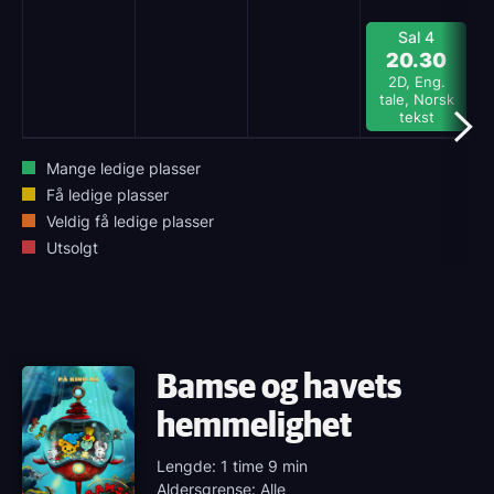
Sal 4
20.30
2D, Eng.
tale, Norsk
tekst
Mange ledige plasser
Få ledige plasser
Veldig få ledige plasser
Utsolgt
Bamse og havets
hemmelighet
Lengde: 1 time 9 min
Aldersgrense: Alle