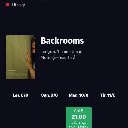
Utsolgt
Backrooms
Lengde: 1 time 45 min
Aldersgrense: 15 år
Neste
Lør, 8/8
Søn, 9/8
Man, 10/8
Tir, 11/8
Sal 5
21.00
2D, Eng.
tale, Norsk