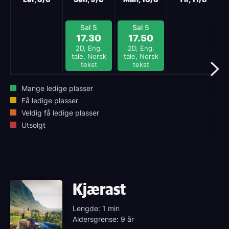
Sal 5
Sal 5
17.30
17.50
2D, Eng.
2D, Eng.
tale, Norsk
tale, Norsk
tekst
tekst
Mange ledige plasser
Få ledige plasser
Veldig få ledige plasser
Utsolgt
Kjærast
Lengde: 1 min
Aldersgrense: 9 år