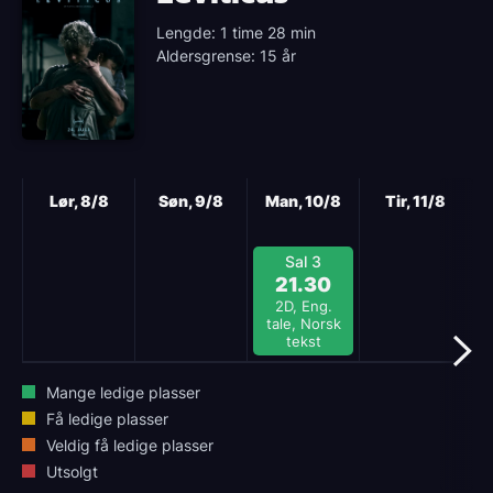
Lengde: 1 time 28 min
Aldersgrense: 15 år
Neste
Lør, 8/8
Søn, 9/8
Man, 10/8
Tir, 11/8
Sal 3
21.30
2D, Eng.
tale, Norsk
tekst
Mange ledige plasser
Få ledige plasser
Veldig få ledige plasser
Utsolgt