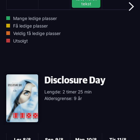
tekst
Mange ledige plasser
Få ledige plasser
Veldig få ledige plasser
Utsolgt
Disclosure Day
Lengde: 2 timer 25 min
Aldersgrense: 9 år
Neste
Lør, 8/8
Søn, 9/8
Man, 10/8
Tir, 11/8