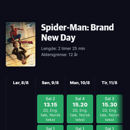
Spider-Man: Brand
New Day
Lengde: 2 timer 25 min
Aldersgrense: 12 år
Neste
Lør, 8/8
Søn, 9/8
Man, 10/8
Tir, 11/8
Sal 2
Sal 4
Sal 3
13.15
15.20
15.30
2D, Eng.
2D, Eng.
2D, Eng.
tale, Norsk
tale, Norsk
tale, Norsk
tekst
tekst
tekst
Sal 1
Sal 1
Sal 1