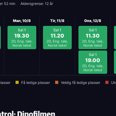
er 52 min
Aldersgrense: 12 år
Man, 10/8
Tir, 11/8
Ons, 12/8
Sal 1
Sal 1
Sal 1
19.30
11.20
11.30
2D, Eng. tale,
2D, Eng. tale,
2D, Eng. tale,
Norsk tekst
Norsk tekst
Norsk tekst
Sal 1
19.00
2D, Eng. tale,
Norsk tekst
lasser
Få ledige plasser
Veldig få ledige plasser
Ut
trol: Dinofilmen