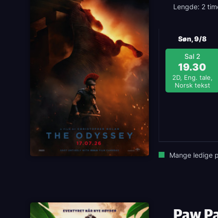
Lengde: 2 tim
Søn, 9/8
Sal 2
19.30
2D, Eng. tale,
Norsk tekst
Mange ledige p
Paw Pa