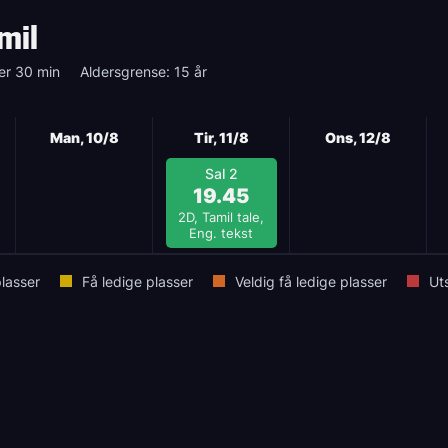
mil
er 30 min
Aldersgrense: 15 år
Man, 10/8
Tir, 11/8
Ons, 12/8
Sal 2
19.45
2D, Tamil tale,
Eng. tekst
lasser
Få ledige plasser
Veldig få ledige plasser
Ut