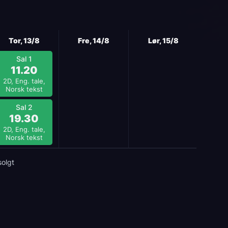
Tor, 13/8
Fre, 14/8
Lør, 15/8
Sal 1
11.20
2D, Eng. tale,
Norsk tekst
Sal 2
19.30
2D, Eng. tale,
Norsk tekst
solgt