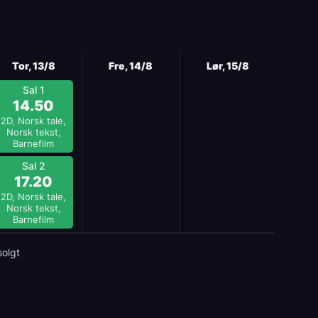
Tor, 13/8
Fre, 14/8
Lør, 15/8
Sal 1
14.50
2D, Norsk tale,
Norsk tekst,
Barnefilm
Sal 2
17.20
2D, Norsk tale,
Norsk tekst,
Barnefilm
solgt