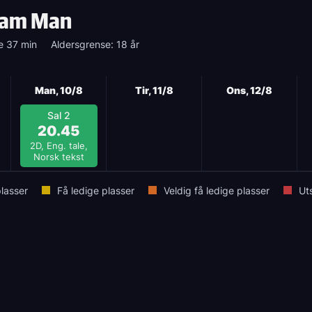
eam Man
e 37 min
Aldersgrense: 18 år
Man, 10/8
Tir, 11/8
Ons, 12/8
Sal 2
20.45
2D, Eng. tale,
Norsk tekst
lasser
Få ledige plasser
Veldig få ledige plasser
Ut