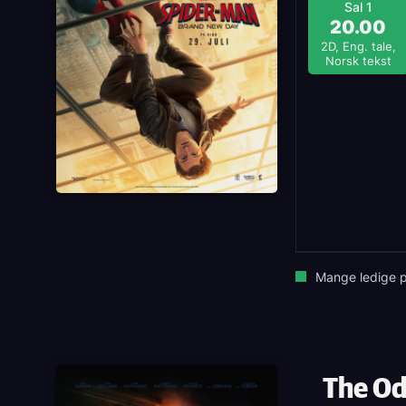
Sal 1
20.00
2D, Eng. tale,
Norsk tekst
Mange ledige p
The O