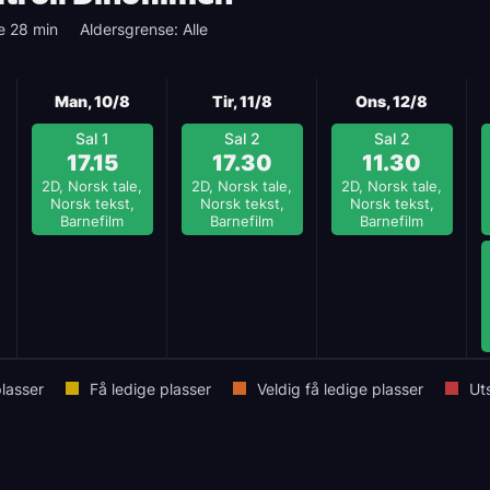
e 28 min
Aldersgrense: Alle
Man, 10/8
Tir, 11/8
Ons, 12/8
Sal 1
Sal 2
Sal 2
17.15
17.30
11.30
2D, Norsk tale,
2D, Norsk tale,
2D, Norsk tale,
Norsk tekst,
Norsk tekst,
Norsk tekst,
Barnefilm
Barnefilm
Barnefilm
lasser
Få ledige plasser
Veldig få ledige plasser
Ut