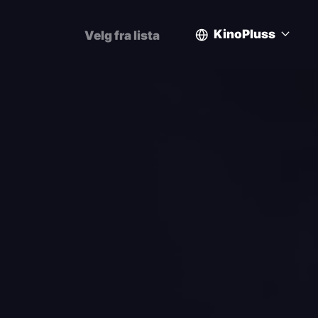
KinoPluss
Velg fra lista
User
account
menu