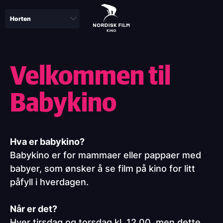
Skip
to
main
content
Velkommen til
Babykino
Hva er babykino?
Babykino er for mammaer eller pappaer med
babyer, som ønsker å se film på kino for litt
påfyll i hverdagen.
Når er det?
Hver tirsdag og torsdag kl. 12.00, men dette