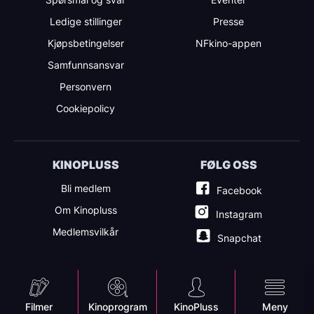
Ledige stillinger
Presse
Kjøpsbetingelser
NFkino-appen
Samfunnsansvar
Personvern
Cookiepolicy
KINOPLUSS
FØLG OSS
Bli medlem
Facebook
Om Kinopluss
Instagram
Medlemsvilkår
Snapchat
Mobile
Filmer
Kinoprogram
KinoPluss
Meny