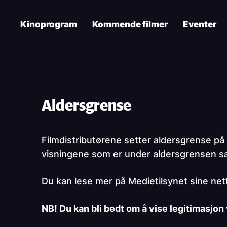
Skip
to
Kinoprogram
Kommende filmer
Eventer
main
content
Main
navigation
Paragraphs
Aldersgrense
Filmdistributørene
setter aldersgrense på a
visningene som er under aldersgrensen satt
Du kan lese mer på Medietilsynet sine net
NB! Du kan bli bedt om å vise legitimasjon