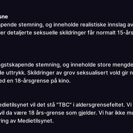
ksne
ende stemning, og inneholde realistiske innslag av k
er detaljerte seksuelle skildringer får normalt 15-år
ngstskapende stemning, og inneholde store mengder 
 uttrykk. Skildringer av grov seksualisert vold gir
ed en 18-årsgrense på kino.
ietilsynet vil det stå "TBC" i aldersgrensefeltet. Vi
l da være 18 års-grense som gjelder. Vi har ikke muli
ing av Medietilsynet.