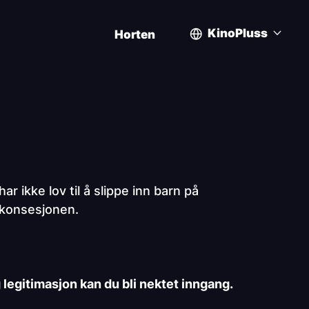
KinoPluss
Horten
User
account
menu
r ikke lov til å slippe inn barn på
r konsesjonen.
 legitimasjon kan du bli nektet inngang.