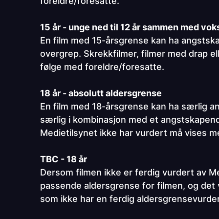
foreldre/foresatte.
15 år - unge ned til 12 år sammen med vo
En film med 15-årsgrense kan ha angstskap
overgrep. Skrekkfilmer, filmer med drap ell
følge med foreldre/foresatte.
18 år - absolutt aldersgrense
En film med 18-årsgrense kan ha særlig a
særlig i kombinasjon med et angstskapende
Medietilsynet ikke har vurdert må vises m
TBC - 18 år
Dersom filmen ikke er ferdig vurdert av Med
passende aldersgrense for filmen, og det vi
som ikke har en ferdig aldersgrensevurder