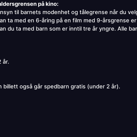
aldersgrensen på kino:
hensyn til barnets modenhet og tålegrense når du v
n ta med en 6-åring på en film med 9-årsgrense er 
an du ta med barn som er inntil tre år yngre. Alle b
 år.
n billett også går spedbarn gratis (under 2 år).