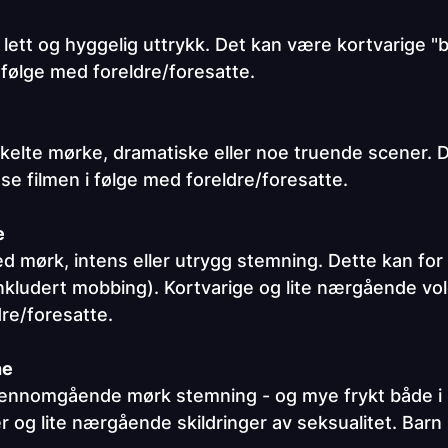
lig, lett og hyggelig uttrykk. Det kan være kortvarige
 følge med foreldre/foresatte.
kelte mørke, dramatiske eller noe truende scener. 
 se filmen i følge med foreldre/foresatte.
e
d mørk, intens eller utrygg stemning. Dette kan fo
(inkludert mobbing). Kortvarige og lite nærgående vo
dre/foresatte.
ne
jennomgående mørk stemning - og mye frykt både i 
g lite nærgående skildringer av seksualitet. Barn ne