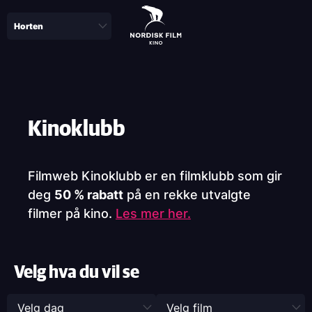
Skip
to
main
content
Paragraphs
Kinoklubb
Filmweb Kinoklubb er en filmklubb som gir
deg
50 % rabatt
på en rekke utvalgte
filmer på kino.
Les mer her.
Velg hva du vil se