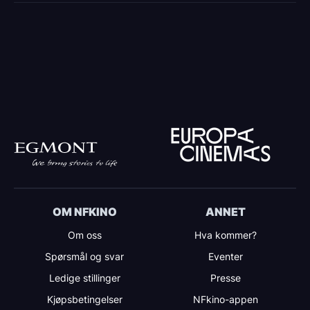
Har du ytterligere spørsmål er du velkommen til
å kontakte oss på
post
[at]
nfkino.no
(post[at]nfkino[dot]no)
OM NFKINO
ANNET
Om oss
Hva kommer?
Spørsmål og svar
Eventer
Ledige stillinger
Presse
Kjøpsbetingelser
NFkino-appen