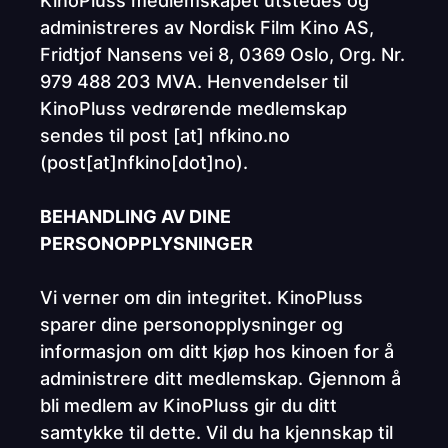
KinoPluss medlemskapet utstedes og
administreres av Nordisk Film Kino AS,
Fridtjof Nansens vei 8, 0369 Oslo, Org. Nr.
979 488 203 MVA. Henvendelser til
KinoPluss vedrørende medlemskap
sendes til
post
[at]
nfkino.no
(
post[at]nfkino[dot]no
)
.
BEHANDLING AV DINE
PERSONOPPLYSNINGER
Vi verner om din integritet. KinoPluss
sparer dine personopplysninger og
informasjon om ditt kjøp hos kinoen for å
administrere ditt medlemskap. Gjennom å
bli medlem av KinoPluss gir du ditt
samtykke til dette. Vil du ha kjennskap til