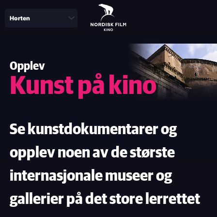
Skip
to
main
content
Opplev
Kunst på kino
Se kunstdokumentarer og
opplev noen av de største
internasjonale museer og
gallerier på det store lerrettet