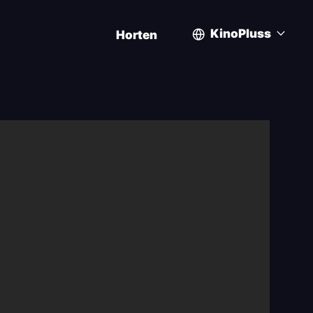
KinoPluss
Horten
User
account
menu