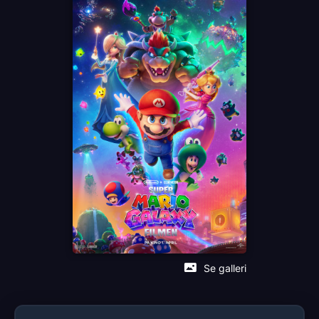
Anya Taylor-Joy
Brie Larson
Keegan-Michael Key
Charlie Day
Språk
NO
Sjanger
Animation
Distributør
United International Pictures
Se galleri