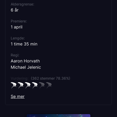
Aldersgrense
6 år
Premiere
1 april
Lengde
1 time 35 min
Regi
Aaron Horvath
Michael Jelenic
Vurdering:
(362 stemmer 78.36%)
Se mer
Rollebesetning
Jack Black
Chris Pratt
Benny Safdie