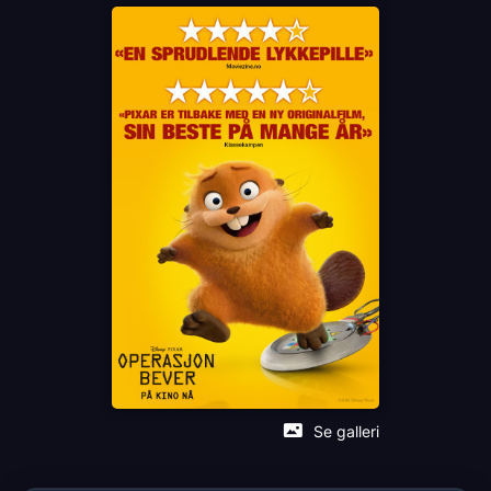
Øyvind B. Lyse
Albertine Lundgren
Samsaya Sampda Sharma
Elli Müller Osborne
Espen Beranek Holm
Olli Wermskog
Jae Nyamburah
Anette Lauenborg Waaler
Emilie Christensen
Christin Borge
Marika Enstad
Håvard Bakke
Lise Fjeldstad
Frank Ole Sætrang
Maren Hallberg Solhaug
Adela Cudjoe
Benjamin Helstad
Se galleri
Katarina Flatland