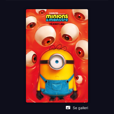
Pierre Coffin
Jeff Bridges
Christoph Waltz
Zoey Deutch
Allison Janney
Trey Parker
Språk
EN
Sjanger
Animation
Children's Movie
Distributør
United International Pictures
Se galleri