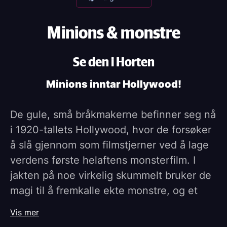
Minions & monstre
Se den i Horten
Minions inntar Hollywood!
De gule, små bråkmakerne befinner seg nå
i 1920-tallets Hollywood, hvor de forsøker
å slå gjennom som filmstjerner ved å lage
verdens første helaftens monsterfilm. I
jakten på noe virkelig skummelt bruker de
magi til å fremkalle ekte monstre, og et
kaos oppstår langt utover selve filmsettet.
Vis mer
Etter å ha mistet kontrollen slår de seg