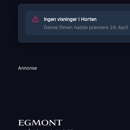
Kendrick Sampson
Jaafar Jackson
Ingen visninger i Horten
Originaltittel
Denne filmen hadde premiere 24. April 
Michael
Språk
EN
Sjanger
Annonse
Biografi
Musikkfilm
Distributør
United International Pictures