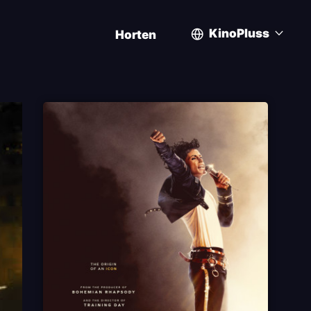
KinoPluss
Horten
User
account
menu