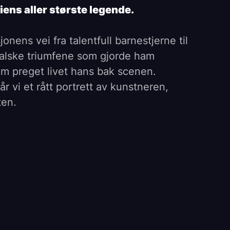
ens aller største legende.
nens vei fra talentfull barnestjerne til
ikalske triumfene som gjorde ham
m preget livet hans bak scenen.
r vi et rått portrett av kunstneren,
ten.
(Bohemian Rhapsody) og regissert av
lizer)