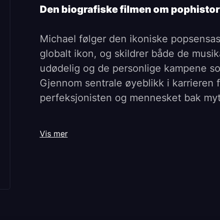
Den biografiske filmen om pophistori
Michael følger den ikoniske popsensasjo
globalt ikon, og skildrer både de mus
udødelig og de personlige kampene so
Gjennom sentrale øyeblikk i karrieren få
perfeksjonisten og mennesket bak my
Michael er produsert av Graham King 
Vis mer
Antoine Fuqua (Training Day, The Equa