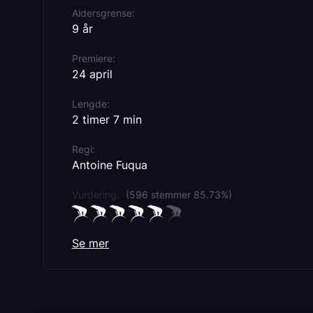
Aldersgrense
9 år
Premiere
24 april
Lengde
2 timer 7 min
Regi
Antoine Fuqua
Vurdering:
(596 stemmer 85.73%)
Se mer
Rollebesetning
Colman Domingo
Miles Teller
Juliano Valdi
Nia Long