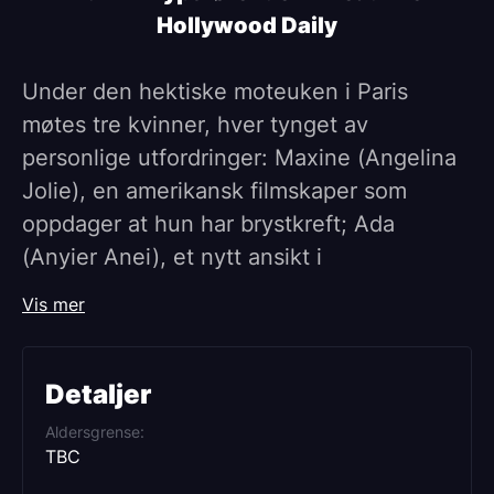
Hollywood Daily
Under den hektiske moteuken i Paris
møtes tre kvinner, hver tynget av
personlige utfordringer: Maxine (Angelina
Jolie), en amerikansk filmskaper som
oppdager at hun har brystkreft; Ada
(Anyier Anei), et nytt ansikt i
modellbransjen, på flukt fra en
Vis mer
forutbestemt fremtid hjemme i Sør-Sudan;
og Angèle (Ella Rumpf), en fransk
makeupartist som jobber i skyggene av
Detaljer
catwalken. Når veiene deres krysses,
Aldersgrense
deles en uuttalt solidaritet mellom
TBC
kvinnene, som spenner over forskjellige