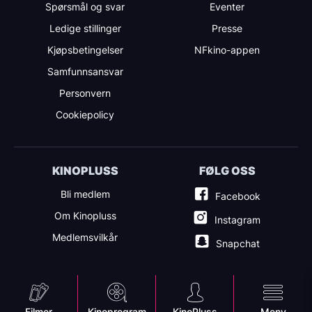
Spørsmål og svar
Eventer
Ledige stillinger
Presse
Kjøpsbetingelser
NFkino-appen
Samfunnsansvar
Personvern
Cookiepolicy
KINOPLUSS
FØLG OSS
Bli medlem
Facebook
Om Kinopluss
Instagram
Medlemsvilkår
Snapchat
Filmer
Kinoprogram
KinoPluss
Meny