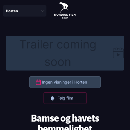
Skip
to
main
content
Trailer coming
soon
Ingen visninger i Horten
Følg film
Bamse og havets
hemmelighet