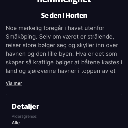
Se den i Horten
Noe merkelig foregår i havet utenfor
Småköping. Selv om været er strålende,
reiser store bølger seg og skyller inn over
havnen og den lille byen. Hva er det som
skaper så kraftige bølger at båtene kastes i
land og sjørøverne havner i toppen av et
tre?
Vis mer
Samtidig, i barnehagen Eken, prøver Mini
Hopp seg på fiolinspill. Det går ikke særlig
bra – lyden skjærer i ørene, og ingen
Detaljer
synes det høres pent ut. Alle bare ler. Aldri
Aldersgrense
har Mini Hopp følt seg så alene som når
Alle