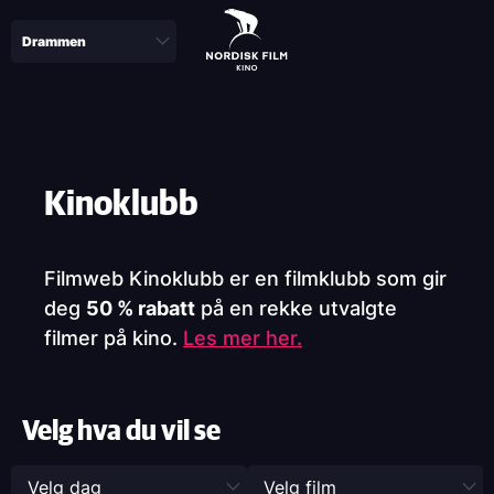
Skip
to
main
content
Paragraphs
Kinoklubb
Filmweb Kinoklubb er en filmklubb som gir
deg
50 % rabatt
på en rekke utvalgte
filmer på kino.
Les mer her.
Velg hva du vil se