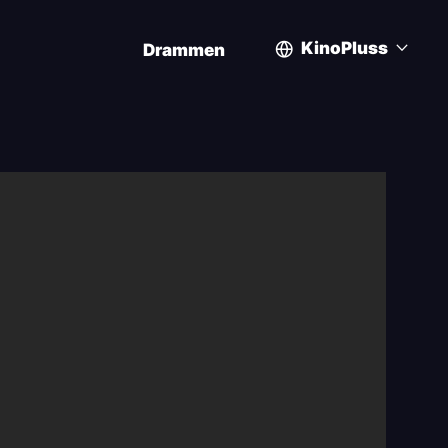
KinoPluss
Drammen
User
account
menu