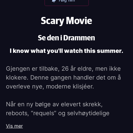
Scary Movie
Se den i Drammen
I know what you'll watch this summer.
Gjengen er tilbake, 26 år eldre, men ikke
klokere. Denne gangen handler det om å
overleve nye, moderne klisjéer.
Når en ny bølge av elevert skrekk,
reboots, “requels” og selvhøytidelige
horrorfilmer tar over popkulturen, havner
Vis mer
gjengen midt i kaoset. De må navigere alt