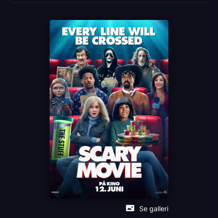
Anna Faris
Marlon Wayans
Damon Wayans Jr.
Chris Elliott
Anthony Anderson
Språk
EN
Sjanger
Sort komedie
Distributør
United International Pictures
Se galleri