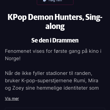
KPop Demon Hunters, Sing-
along
Se den i Drammen
Fenomenet vises for første gang på kino i
Norge!
Når de ikke fyller stadioner til randen,
bruker K-pop-superstjernene Rumi, Mira
og Zoey sine hemmelige identiteter som
tøffe demonjegere til å beskytte fansen sin
Vis mer
mot en konstant overnaturlig trussel.
Sammen må de møte sin hittil største