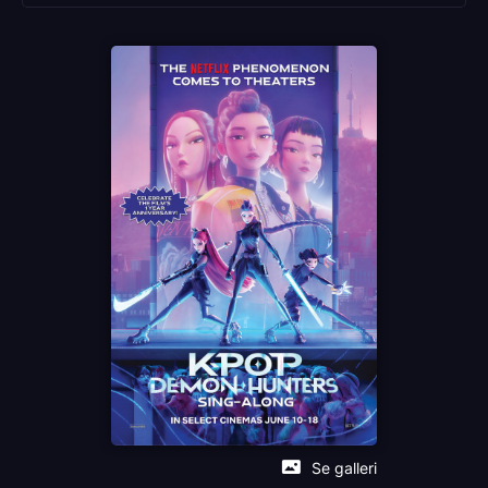
Sjanger
Musikal
Animation
Adventure
Distributør
Selmer Media
Se galleri