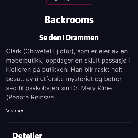
Backrooms
Se den i Drammen
Clark (Chiwetel Ejiofor), som er eier av en
møbelbutikk, oppdager en skjult passasje i
kjelleren på butikken. Han blir raskt helt
besatt av å utforske mysteriet og betror
seg til psykologen sin Dr. Mary Kline
(Renate Reinsve).
Når hun følger etter han inn, oppdager hun
Vis mer
at noe mørkt og truende venter på den
andre siden.
Detaljer