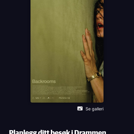
Mark Duplass
Lukita Maxwell
Språk
EN
Sjanger
Thriller
Horror
Distributør
Nordisk Film Distribusjon
Se galleri
Planlegg ditt besøk i Drammen