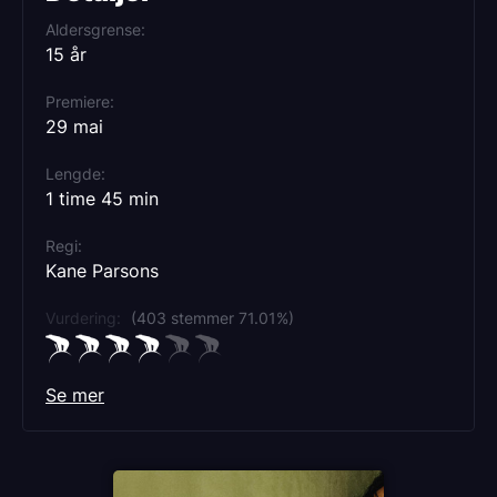
Aldersgrense
15 år
Premiere
29 mai
Lengde
1 time 45 min
Regi
Kane Parsons
Vurdering:
(403 stemmer 71.01%)
Se mer
Rollebesetning
Chiwetel Ejiofor
Renate Reinsve
Finn Bennett