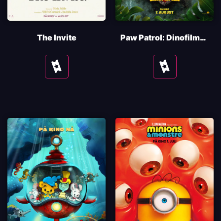
The Invite
Paw Patrol: Dinofilmen
Se
Se
tider
tider