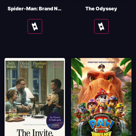
Spider-Man: Brand New Day
The Odyssey
Se
Se
tider
tider