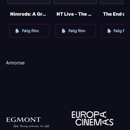
Nimrods: A Green Day Comedy
NT Live - The Audience
Følg film
Følg film
Følg fil
Annonse