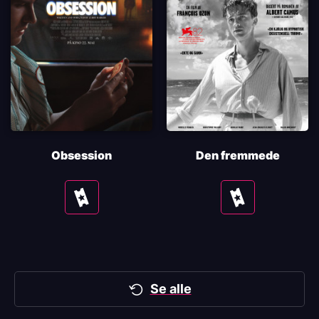
Obsession
Den fremmede
Se
Se
tider
tider
Se alle