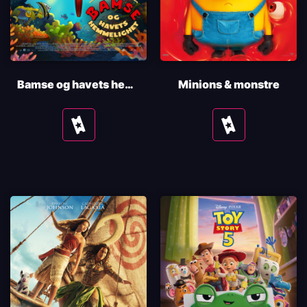
Bamse og havets hemmelighet
Minions & monstre
Se
Se
tider
tider