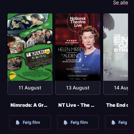
Se alle
11 August
13 August
14 Augu
Nimrods: A Green Day Comedy
NT Live - The Audience
Følg film
Følg film
Følg fil