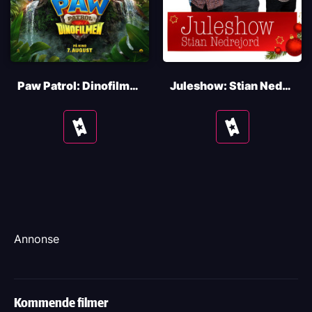
Paw Patrol: Dinofilmen
Juleshow: Stian Nedrejord
Se
Se
tider
tider
Annonse
Kommende filmer