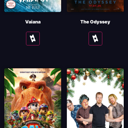
Vaiana
The Odyssey
Se
Se
tider
tider