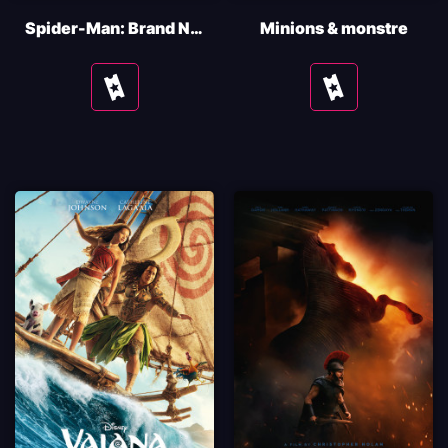
Spider-Man: Brand New Day
Minions & monstre
Se
Se
tider
tider