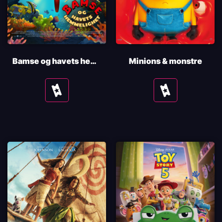
Bamse og havets hemmelighet
Minions & monstre
Se
Se
tider
tider