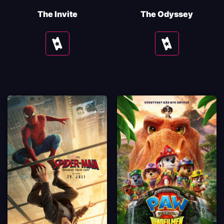
The Invite
The Odyssey
Se
Se
tider
tider