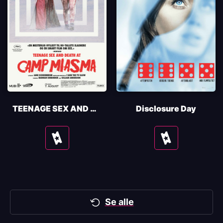
TEENAGE SEX AND DEATH AT CAMP MIASMA
Disclosure Day
Se
Se
tider
tider
Se alle