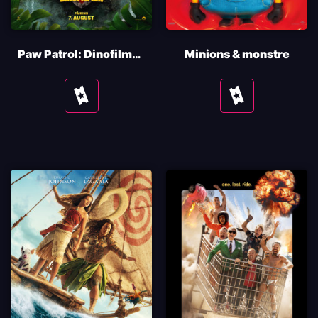
Paw Patrol: Dinofilmen
Minions & monstre
Se
Se
tider
tider