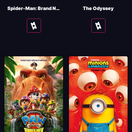
Spider-Man: Brand New Day
The Odyssey
Se
Se
tider
tider