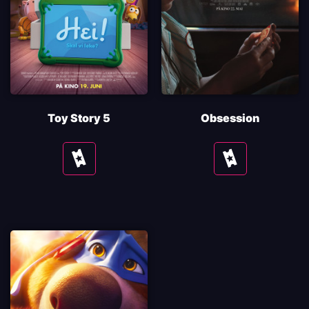
Toy Story 5
Obsession
Se
Se
tider
tider