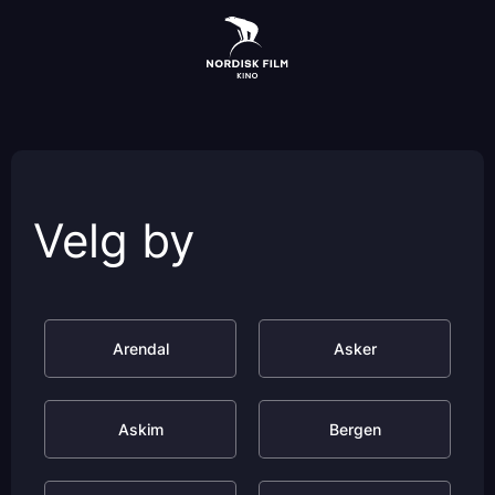
Skip
to
main
content
Velg by
Arendal
Asker
Askim
Bergen